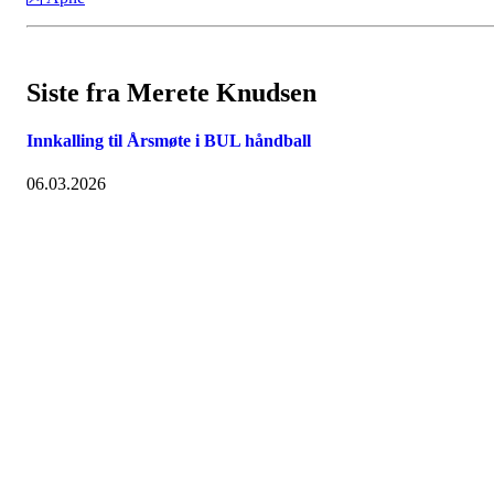
Siste fra Merete Knudsen
Innkalling til Årsmøte i BUL håndball
06.03.2026
Bossekop Ungdomslag
Thomasbakkveien 22, 9513 ALTA
Org. nr.: 936 326 048
+ 47 91 31 83 64
hovedstyret@bul-alta.no